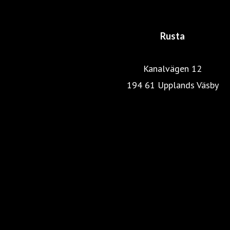
Rusta
Kanalvägen 12
194 61 Upplands Väsby
Rustas hemsida
Heminredning
Pressrum
Färg, tapet & golv
Kök & Hushåll
Skönhet & hälsa
Fritid & resa
Trädgård & Utemöbler