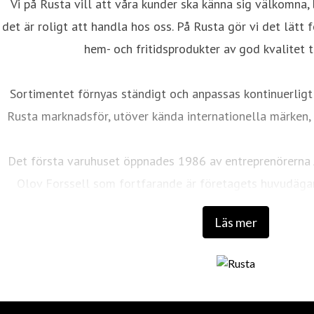
Vi på Rusta vill att våra kunder ska känna sig välkomna, 
det är roligt att handla hos oss. På Rusta gör vi det lätt
hem- och fritidsprodukter av god kvalitet ti
Sortimentet förnyas ständigt och anpassas kontinuerligt
Rusta marknadsför, utöver kända internationella märken, 
Det första varuhuset öppnades 1986 av entreprenörerna
Olov Forssell som fortfarande är företagets huvudäga
utbildning och bakgrund inom distribution, marknadsfö
Läs mer
lyckosam kombination som skapat det som 