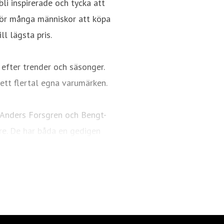
bli inspirerade och tycka att
 för många människor att köpa
ll lägsta pris.
 efter trender och säsonger.
ett flertal egna varumärken.
 Anders Forsgren och Bengt-
re. De har båda en gedigen
ring och detaljhandel. En
idag är Rusta.