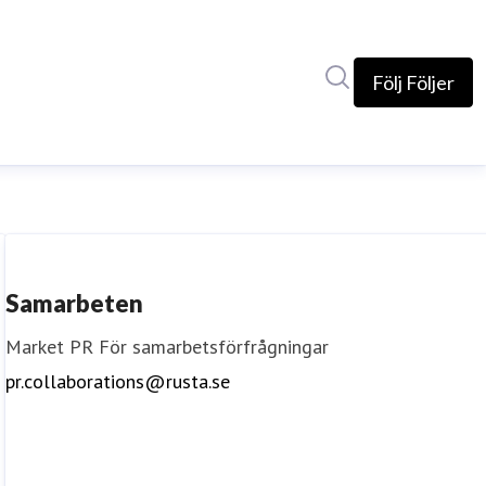
Sök i nyhetsrumm
Följ
Följer
Samarbeten
Market PR
För samarbetsförfrågningar
pr.collaborations@rusta.se