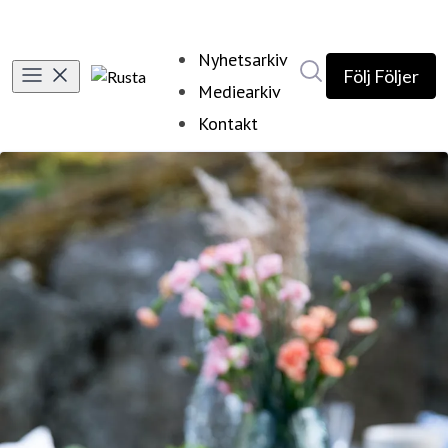
Nyhetsarkiv
Sök i nyhetsrumm
Följ
Följer
Mediearkiv
Kontakt