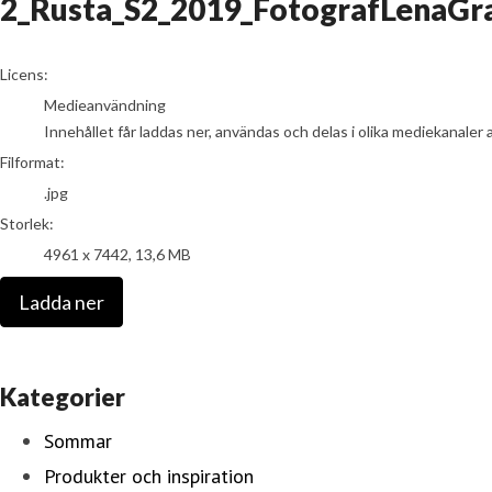
2_Rusta_S2_2019_FotografLenaGra
go to media item
Licens:
Medieanvändning
Innehållet får laddas ner, användas och delas i olika mediekanaler 
Filformat:
.jpg
Storlek:
4961 x 7442, 13,6 MB
Ladda ner
Kategorier
Sommar
Produkter och inspiration