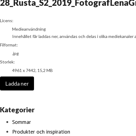
28_Rusta_S2_2019_FotografLenaGr
go to media item
Licens:
Medieanvändning
Innehållet får laddas ner, användas och delas i olika mediekanaler 
Filformat:
.jpg
Storlek:
4961 x 7442, 15,2 MB
Ladda ner
Kategorier
Sommar
Produkter och inspiration