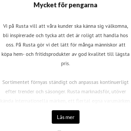
Mycket för pengarna
Vi på Rusta vill att våra kunder ska känna sig välkomna,
bli inspirerade och tycka att det är roligt att handla hos
oss. På Rusta gör vi det lätt för många människor att
köpa hem- och fritidsprodukter av god kvalitet till lägsta
pris.
Sortimentet förnyas ständigt och anpassas kontinuerligt
efter trender och säsonger. Rusta marknadsför, utöver
kända internationella märken, ett flertal egna varumärken.
Läs mer
Det första varuhuset öppnades 1986 av entreprenörerna
Anders Forsgren och Bengt-Olov Forssell som