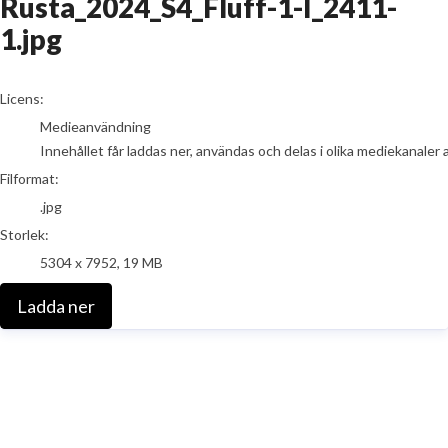
Rusta_2024_S4_Fluff-1-I_2411-
1.jpg
go to media item
Licens:
Medieanvändning
Innehållet får laddas ner, användas och delas i olika mediekanaler 
Filformat:
.jpg
Storlek:
5304 x 7952, 19 MB
Ladda ner