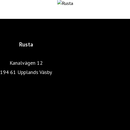
fortfarande är företagets huvudägare. De har båda en
gedigen utbildning och bakgrund inom distribution,
marknadsföring och detaljhandel. En lyckosam
kombination som skapat det som idag är Rusta.
Rusta
Kanalvägen 12
194 61 Upplands Väsby
Rustas hemsida
Heminredning
Pressrum
Färg, tapet & golv
Kök & Hushåll
Skönhet & hälsa