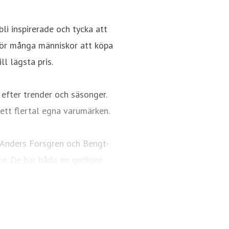
bli inspirerade och tycka att
 för många människor att köpa
ll lägsta pris.
 efter trender och säsonger.
ett flertal egna varumärken.
 Anders Forsgren och Bengt-
re. De har båda en gedigen
ring och detaljhandel. En
idag är Rusta.