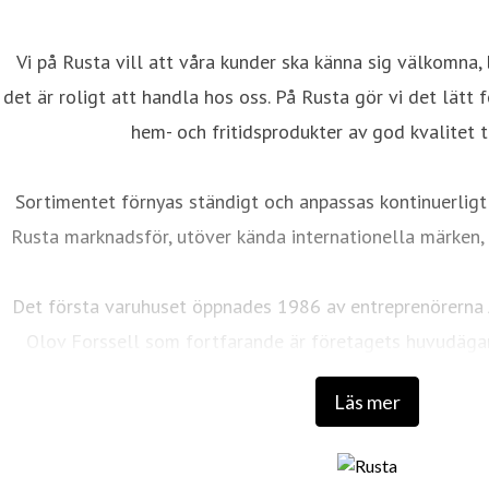
Vi på Rusta vill att våra kunder ska känna sig välkomna, 
det är roligt att handla hos oss. På Rusta gör vi det lätt
hem- och fritidsprodukter av god kvalitet ti
Sortimentet förnyas ständigt och anpassas kontinuerligt
Rusta marknadsför, utöver kända internationella märken, 
Det första varuhuset öppnades 1986 av entreprenörerna
Olov Forssell som fortfarande är företagets huvudäga
utbildning och bakgrund inom distribution, marknadsfö
Läs mer
lyckosam kombination som skapat det som 