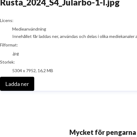
Rusta_2024_S4_Jularbo-1-I.jpg
go to media item
Licens:
Medieanvändning
Innehållet får laddas ner, användas och delas i olika mediekanaler 
Filformat:
.jpg
Storlek:
5304 x 7952, 16,2 MB
Ladda ner
Mycket för pengarna