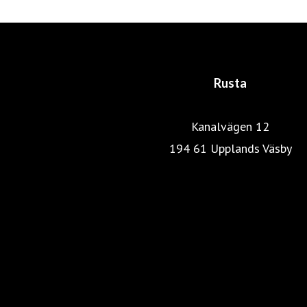
Rusta
Kanalvägen 12
194 61 Upplands Väsby
Rustas hemsida
Heminredning
Pressrum
Färg, tapet & golv
Kök & Hushåll
Skönhet & hälsa
Fritid & resa