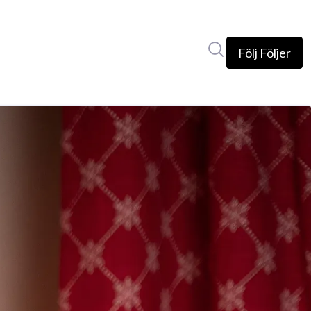
Sök i nyhetsrumm
Följ
Följer