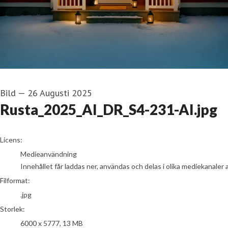
Bild
—
26 Augusti 2025
Rusta_2025_AI_DR_S4-231-AI.jpg
go to media item
Licens:
Medieanvändning
Innehållet får laddas ner, användas och delas i olika mediekanaler 
Filformat:
.jpg
Storlek:
6000 x 5777, 13 MB