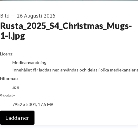
Bild
—
26 Augusti 2025
Rusta_2025_S4_Christmas_Mugs-
1-I.jpg
go to media item
Licens:
Medieanvändning
Innehållet får laddas ner, användas och delas i olika mediekanaler 
Filformat:
.jpg
Storlek:
7952 x 5304, 17,5 MB
Ladda ner