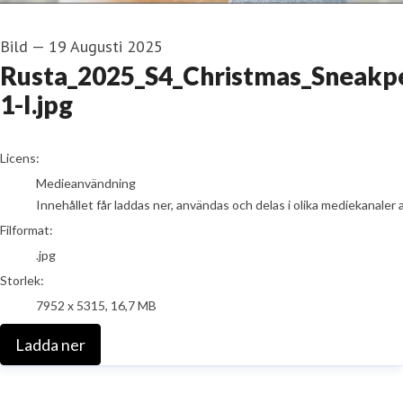
Bild
—
19 Augusti 2025
Rusta_2025_S4_Christmas_Sneakp
1-I.jpg
go to media item
Licens:
Medieanvändning
Innehållet får laddas ner, användas och delas i olika mediekanaler 
Filformat:
.jpg
Storlek:
7952 x 5315, 16,7 MB
Ladda ner