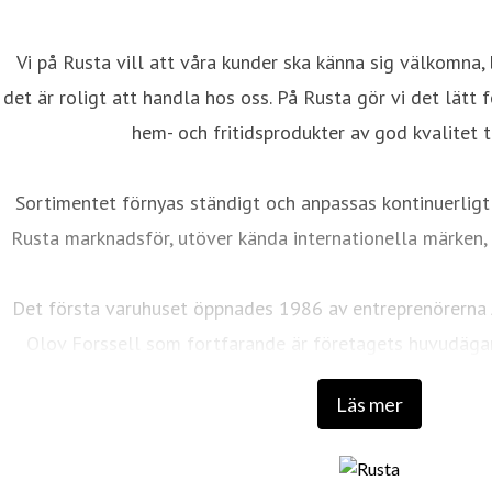
Vi på Rusta vill att våra kunder ska känna sig välkomna, 
det är roligt att handla hos oss. På Rusta gör vi det lätt
hem- och fritidsprodukter av god kvalitet ti
Sortimentet förnyas ständigt och anpassas kontinuerligt
Rusta marknadsför, utöver kända internationella märken, 
Det första varuhuset öppnades 1986 av entreprenörerna
Olov Forssell som fortfarande är företagets huvudäga
utbildning och bakgrund inom distribution, marknadsfö
Läs mer
lyckosam kombination som skapat det som 