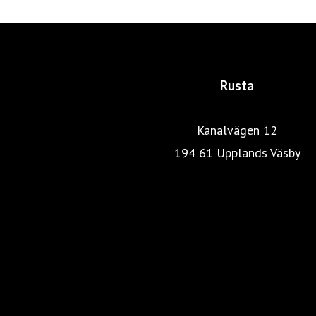
Rusta
Kanalvägen 12
194 61 Upplands Väsby
Rustas hemsida
Heminredning
Pressrum
Färg, tapet & golv
Kök & Hushåll
Skönhet & hälsa
Fritid & resa