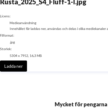
Rusta_2025_S4_Fluff-1-I.jpg
go to media item
Licens:
Medieanvändning
Innehållet får laddas ner, användas och delas i olika mediekanaler 
Filformat:
.jpg
Storlek:
5304 x 7952, 16,3 MB
Ladda ner
Mycket för pengarna