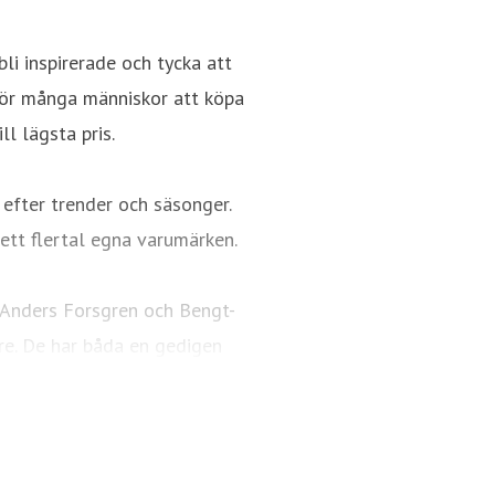
bli inspirerade och tycka att
 för många människor att köpa
ll lägsta pris.
 efter trender och säsonger.
ett flertal egna varumärken.
 Anders Forsgren och Bengt-
re. De har båda en gedigen
ring och detaljhandel. En
idag är Rusta.