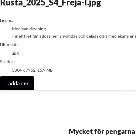
Rusta_2025_S4_Freja-I.jpg
go to media item
Licens:
Medieanvändning
Innehållet får laddas ner, användas och delas i olika mediekanaler 
Filformat:
.jpg
Storlek:
5304 x 7952, 15,9 MB
Ladda ner
Mycket för pengarna