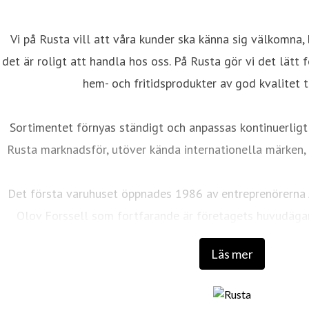
Vi på Rusta vill att våra kunder ska känna sig välkomna, 
det är roligt att handla hos oss. På Rusta gör vi det lätt
hem- och fritidsprodukter av god kvalitet ti
Sortimentet förnyas ständigt och anpassas kontinuerligt
Rusta marknadsför, utöver kända internationella märken, 
Det första varuhuset öppnades 1986 av entreprenörerna
Olov Forssell som fortfarande är företagets huvudäga
utbildning och bakgrund inom distribution, marknadsfö
Läs mer
lyckosam kombination som skapat det som 