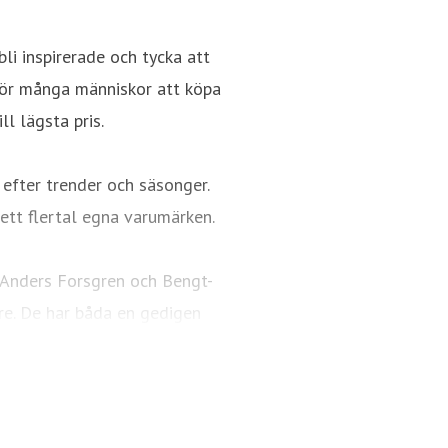
bli inspirerade och tycka att
 för många människor att köpa
ll lägsta pris.
 efter trender och säsonger.
ett flertal egna varumärken.
 Anders Forsgren och Bengt-
re. De har båda en gedigen
ring och detaljhandel. En
idag är Rusta.