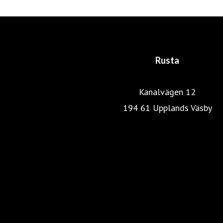
Rusta
Kanalvägen 12
194 61 Upplands Väsby
Rustas hemsida
Heminredning
Pressrum
Färg, tapet & golv
Kök & Hushåll
Skönhet & hälsa
Fritid & resa