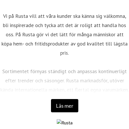
Vi på Rusta vill att våra kunder ska känna sig välkomna,
bli inspirerade och tycka att det är roligt att handla hos
oss. På Rusta gör vi det lätt för många människor att
köpa hem- och fritidsprodukter av god kvalitet till lägsta
pris.
Sortimentet förnyas ständigt och anpassas kontinuerligt
efter trender och säsonger. Rusta marknadsför, utöver
kända internationella märken, ett flertal egna varumärken.
Läs mer
Det första varuhuset öppnades 1986 av entreprenörerna
Anders Forsgren och Bengt-Olov Forssell som
fortfarande är företagets huvudägare. De har båda en