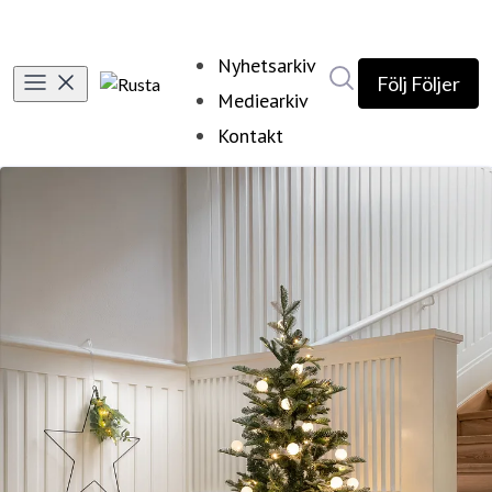
Nyhetsarkiv
Sök i nyhetsrumm
Följ
Följer
Mediearkiv
Kontakt