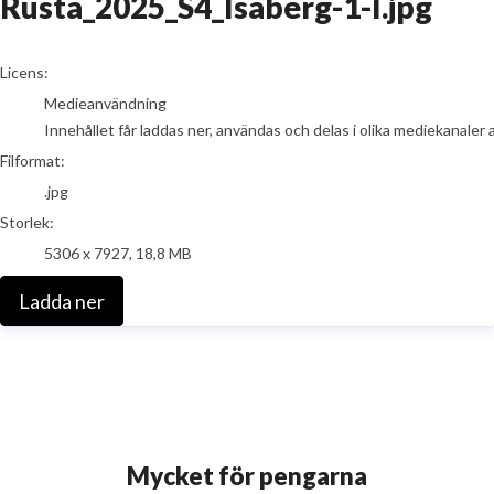
Rusta_2025_S4_Isaberg-1-I.jpg
go to media item
Licens:
Medieanvändning
Innehållet får laddas ner, användas och delas i olika mediekanaler 
Filformat:
.jpg
Storlek:
5306 x 7927, 18,8 MB
Ladda ner
Mycket för pengarna