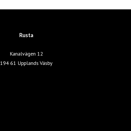
gedigen utbildning och bakgrund inom distribution,
marknadsföring och detaljhandel. En lyckosam
kombination som skapat det som idag är Rusta.
Rusta
Kanalvägen 12
194 61 Upplands Väsby
Rustas hemsida
Heminredning
Pressrum
Färg, tapet & golv
Kök & Hushåll
Skönhet & hälsa
Fritid & resa