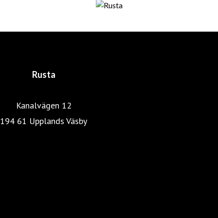
fortfarande är företagets huvudägare. De har båda en
gedigen utbildning och bakgrund inom distribution,
marknadsföring och detaljhandel. En lyckosam
kombination som skapat det som idag är Rusta.
Rusta
Kanalvägen 12
194 61 Upplands Väsby
Rustas hemsida
Heminredning
Pressrum
Färg, tapet & golv
Kök & Hushåll
Skönhet & hälsa