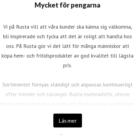
Mycket för pengarna
Vi på Rusta vill att våra kunder ska känna sig välkomna,
bli inspirerade och tycka att det är roligt att handla hos
oss. På Rusta gör vi det lätt för många människor att
köpa hem- och fritidsprodukter av god kvalitet till lägsta
pris.
Sortimentet förnyas ständigt och anpassas kontinuerligt
efter trender och säsonger. Rusta marknadsför, utöver
kända internationella märken, ett flertal egna varumärken.
Läs mer
Det första varuhuset öppnades 1986 av entreprenörerna
Anders Forsgren och Bengt-Olov Forssell som