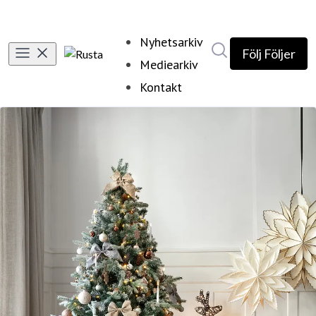
Nyhetsarkiv
Sök i nyhetsrumm
Följ
Följer
Mediearkiv
Kontakt