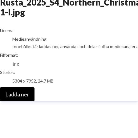
Rusta_2025_S4_Northern_Christm
1-I.jpg
go to media item
Licens:
Medieanvändning
Innehållet får laddas ner, användas och delas i olika mediekanaler 
Filformat:
.jpg
Storlek:
5304 x 7952, 24,7 MB
Ladda ner