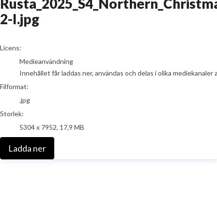
Rusta_2025_S4_Northern_Christm
2-I.jpg
go to media item
Licens:
Medieanvändning
Innehållet får laddas ner, användas och delas i olika mediekanaler 
Filformat:
.jpg
Storlek:
5304 x 7952, 17,9 MB
Ladda ner