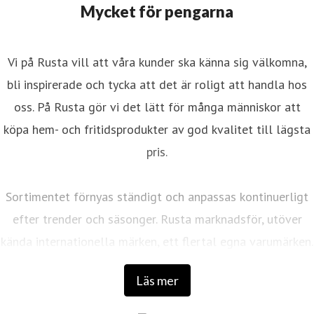
Mycket för pengarna
Vi på Rusta vill att våra kunder ska känna sig välkomna,
bli inspirerade och tycka att det är roligt att handla hos
oss. På Rusta gör vi det lätt för många människor att
köpa hem- och fritidsprodukter av god kvalitet till lägsta
pris.
Sortimentet förnyas ständigt och anpassas kontinuerligt
efter trender och säsonger. Rusta marknadsför, utöver
kända internationella märken, ett flertal egna varumärken.
Läs mer
Det första varuhuset öppnades 1986 av entreprenörerna
Anders Forsgren och Bengt-Olov Forssell som