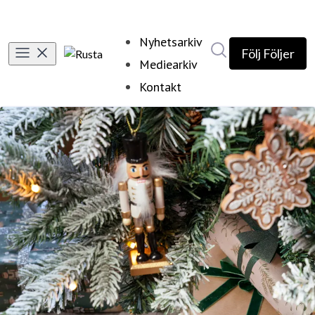
Nyhetsarkiv
Sök i nyhetsrumm
Följ
Följer
Mediearkiv
Kontakt