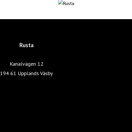
fortfarande är företagets huvudägare. De har båda en
gedigen utbildning och bakgrund inom distribution,
marknadsföring och detaljhandel. En lyckosam
kombination som skapat det som idag är Rusta.
Rusta
Kanalvägen 12
194 61 Upplands Väsby
Rustas hemsida
Heminredning
Pressrum
Färg, tapet & golv
Kök & Hushåll
Skönhet & hälsa