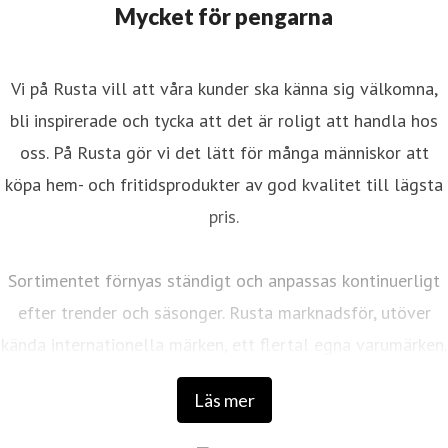
Mycket för pengarna
Vi på Rusta vill att våra kunder ska känna sig välkomna,
bli inspirerade och tycka att det är roligt att handla hos
oss. På Rusta gör vi det lätt för många människor att
köpa hem- och fritidsprodukter av god kvalitet till lägsta
pris.
Sortimentet förnyas ständigt och anpassas kontinuerligt
efter trender och säsonger. Rusta marknadsför, utöver
kända internationella märken, ett flertal egna varumärken.
Läs mer
Det första varuhuset öppnades 1986 av entreprenörerna
Anders Forsgren och Bengt-Olov Forssell som