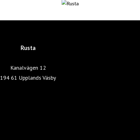
fortfarande är företagets huvudägare. De har båda en
gedigen utbildning och bakgrund inom distribution,
marknadsföring och detaljhandel. En lyckosam
kombination som skapat det som idag är Rusta.
Rusta
Kanalvägen 12
194 61 Upplands Väsby
Rustas hemsida
Heminredning
Pressrum
Färg, tapet & golv
Kök & Hushåll
Skönhet & hälsa