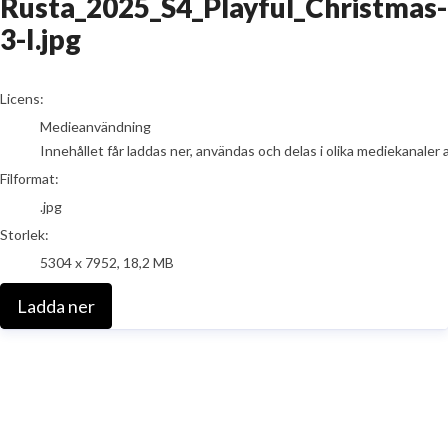
Rusta_2025_S4_Playful_Christmas-
3-I.jpg
go to media item
Licens:
Medieanvändning
Innehållet får laddas ner, användas och delas i olika mediekanaler 
Filformat:
.jpg
Storlek:
5304 x 7952, 18,2 MB
Ladda ner