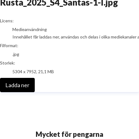
Rusta_2025_S4_Santas-1-I.jpg
go to media item
Licens:
Medieanvändning
Innehållet får laddas ner, användas och delas i olika mediekanaler 
Filformat:
.jpg
Storlek:
5304 x 7952, 21,1 MB
Ladda ner
Mycket för pengarna