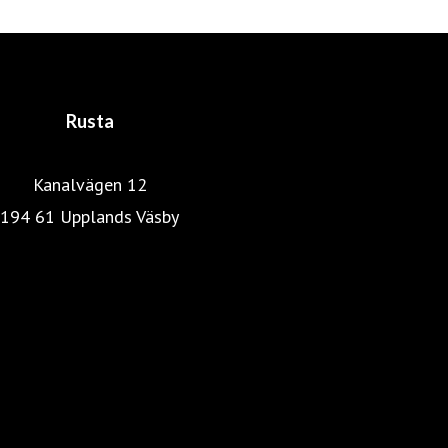
gedigen utbildning och bakgrund inom distribution,
marknadsföring och detaljhandel. En lyckosam
kombination som skapat det som idag är Rusta.
Rusta
Kanalvägen 12
194 61 Upplands Väsby
Rustas hemsida
Heminredning
Pressrum
Färg, tapet & golv
Kök & Hushåll
Skönhet & hälsa
Fritid & resa