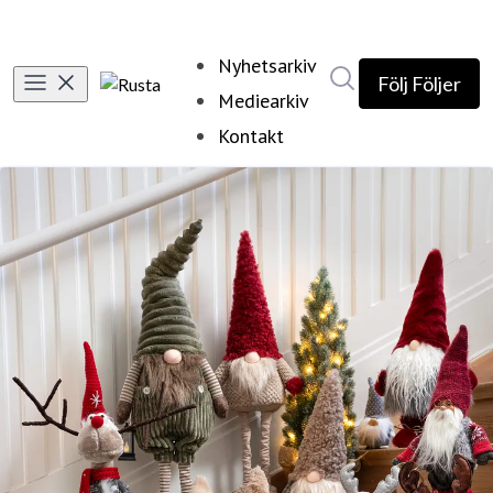
Nyhetsarkiv
Sök i nyhetsrumm
Följ
Följer
Mediearkiv
Kontakt