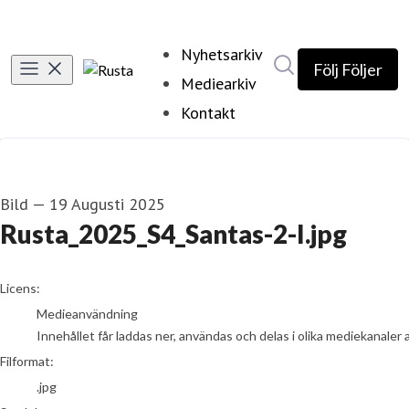
Nyhetsarkiv
Sök i nyhetsrumm
Följ
Följer
Mediearkiv
Kontakt
Bild
—
19 Augusti 2025
Rusta_2025_S4_Santas-2-I.jpg
go to media item
Licens:
Medieanvändning
Innehållet får laddas ner, användas och delas i olika mediekanaler 
Filformat:
.jpg