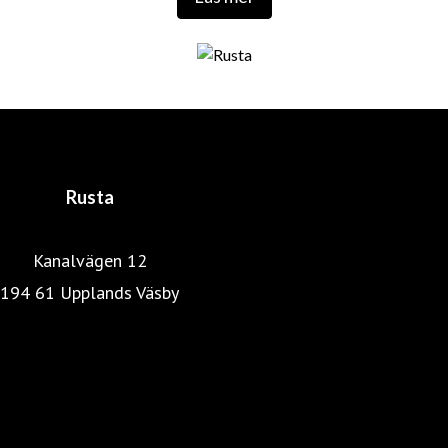
Det första varuhuset öppnades 1986 av entreprenörerna
Anders Forsgren och Bengt-Olov Forssell som
fortfarande är företagets huvudägare. De har båda en
gedigen utbildning och bakgrund inom distribution,
marknadsföring och detaljhandel. En lyckosam
kombination som skapat det som idag är Rusta.
Rusta
Kanalvägen 12
194 61 Upplands Väsby
Rustas hemsida
Heminredning
Pressrum
Färg, tapet & golv