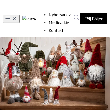
Nyhetsarkiv
Sök i nyhetsrumm
Följ
Följer
Mediearkiv
Kontakt