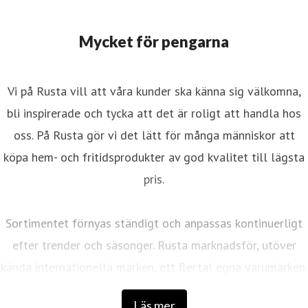
Mycket för pengarna
Vi på Rusta vill att våra kunder ska känna sig välkomna,
bli inspirerade och tycka att det är roligt att handla hos
oss. På Rusta gör vi det lätt för många människor att
köpa hem- och fritidsprodukter av god kvalitet till lägsta
pris.
Sortimentet förnyas ständigt och anpassas kontinuerligt
efter trender och säsonger. Rusta marknadsför, utöver
kända internationella märken, ett flertal egna varumärken.
Läs mer