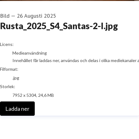
Bild
—
26 Augusti 2025
Rusta_2025_S4_Santas-2-I.jpg
go to media item
Licens:
Medieanvändning
Innehållet får laddas ner, användas och delas i olika mediekanaler 
Filformat:
.jpg
Storlek:
7952 x 5304, 24,6 MB
Ladda ner