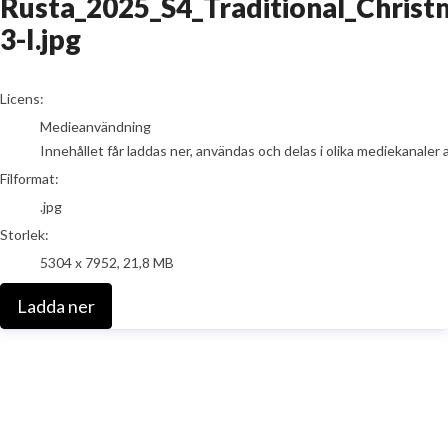
Rusta_2025_S4_Traditional_Christ
3-I.jpg
go to media item
Licens:
Medieanvändning
Innehållet får laddas ner, användas och delas i olika mediekanaler 
Filformat:
.jpg
Storlek:
5304 x 7952, 21,8 MB
Ladda ner