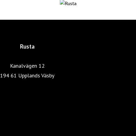
fortfarande är företagets huvudägare. De har båda en
gedigen utbildning och bakgrund inom distribution,
marknadsföring och detaljhandel. En lyckosam
kombination som skapat det som idag är Rusta.
Rusta
Kanalvägen 12
194 61 Upplands Väsby
Rustas hemsida
Heminredning
Pressrum
Färg, tapet & golv
Kök & Hushåll
Skönhet & hälsa