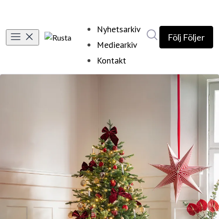
Nyhetsarkiv
Sök i nyhetsrumm
Följ
Följer
Mediearkiv
Kontakt