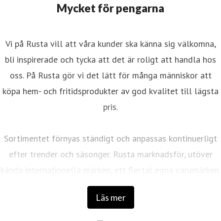
Mycket för pengarna
Vi på Rusta vill att våra kunder ska känna sig välkomna,
bli inspirerade och tycka att det är roligt att handla hos
oss. På Rusta gör vi det lätt för många människor att
köpa hem- och fritidsprodukter av god kvalitet till lägsta
pris.
Sortimentet förnyas ständigt och anpassas kontinuerligt
efter trender och säsonger. Rusta marknadsför, utöver
kända internationella märken, ett flertal egna varumärken.
Läs mer
Det första varuhuset öppnades 1986 av entreprenörerna
Anders Forsgren och Bengt-Olov Forssell som