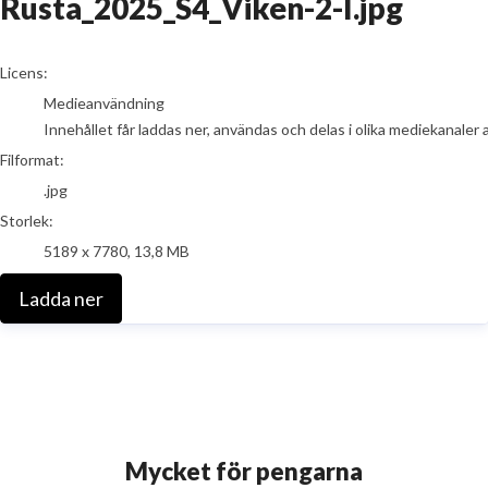
Rusta_2025_S4_Viken-2-I.jpg
go to media item
Licens:
Medieanvändning
Innehållet får laddas ner, användas och delas i olika mediekanaler 
Filformat:
.jpg
Storlek:
5189 x 7780, 13,8 MB
Ladda ner
Mycket för pengarna