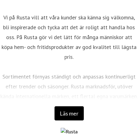
Vi på Rusta vill att våra kunder ska känna sig välkomna,
bli inspirerade och tycka att det är roligt att handla hos
oss. På Rusta gör vi det lätt för många människor att
köpa hem- och fritidsprodukter av god kvalitet till lägsta
pris.
Sortimentet förnyas ständigt och anpassas kontinuerligt
efter trender och säsonger. Rusta marknadsför, utöver
kända internationella märken, ett flertal egna varumärken.
Läs mer
Det första varuhuset öppnades 1986 av entreprenörerna
Anders Forsgren och Bengt-Olov Forssell som
fortfarande är företagets huvudägare. De har båda en