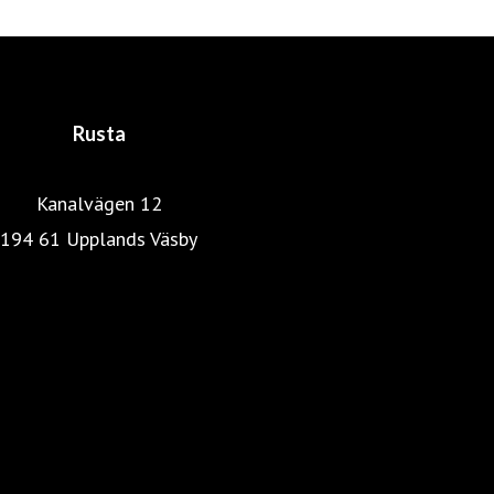
gedigen utbildning och bakgrund inom distribution,
marknadsföring och detaljhandel. En lyckosam
kombination som skapat det som idag är Rusta.
Rusta
Kanalvägen 12
194 61 Upplands Väsby
Rustas hemsida
Heminredning
Pressrum
Färg, tapet & golv
Kök & Hushåll
Skönhet & hälsa
Fritid & resa