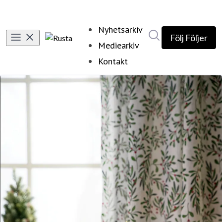
Nyhetsarkiv
Sök i nyhetsrumm
Följ
Följer
Mediearkiv
Kontakt