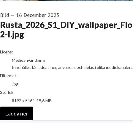
Bild
—
16 December 2025
Rusta_2026_S1_DIY_wallpaper_Flo
2-I.jpg
go to media item
Licens:
Medieanvändning
Innehållet får laddas ner, användas och delas i olika mediekanaler 
Filformat:
.jpg
Storlek:
8192 x 5464, 19,6 MB
Ladda ner