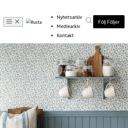
Nyhetsarkiv
Sök i nyhetsrumm
Följ
Följer
Mediearkiv
Kontakt