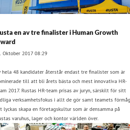
Rusta en av tre finalister i Human Growth
ward
1 Oktober 2017 08:29
 hela 48 kandidater återstår endast tre finalister som är
minerade till att bli årets bästa och mest innovativa HR-
am 2017. Rustas HR-team prisas av juryn, särskilt för sitt
ydliga verksamhetsfokus i allt de gör samt teamets förmå
tt lyckas skapa en företagskultur som är densamma på
stas varuhus, lager och kontor världen över.