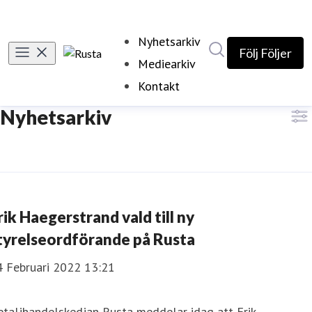
Nyhetsarkiv
Sök i nyhetsrumm
Följ
Följer
Mediearkiv
Kontakt
Nyhetsarkiv
rik Haegerstrand vald till ny
tyrelseordförande på Rusta
4 Februari 2022 13:21
taljhandelskedjan Rusta meddelar idag att Erik