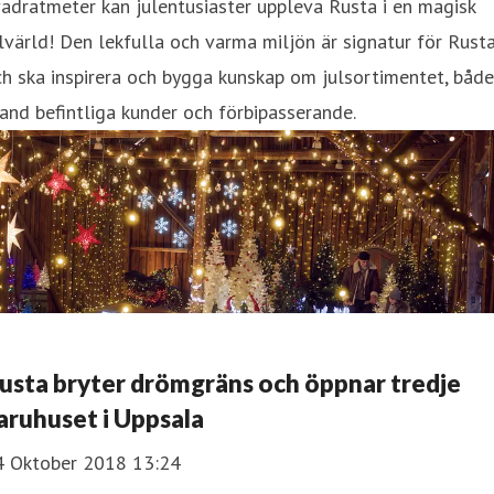
adratmeter kan julentusiaster uppleva Rusta i en magisk
lvärld! Den lekfulla och varma miljön är signatur för Rust
h ska inspirera och bygga kunskap om julsortimentet, både
and befintliga kunder och förbipasserande.
usta bryter drömgräns och öppnar tredje
aruhuset i Uppsala
4 Oktober 2018 13:24