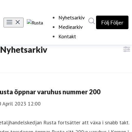
Nyhetsarkiv
Sök i nyhetsrumm
Följ
Följer
Mediearkiv
Kontakt
Nyhetsarkiv
usta öppnar varuhus nummer 200
0 April 2023 12:00
taljhandelskedjan Rusta fortsätter att växa i snabb takt.
der torsdagen öppnar Rusta sitt 200:e varuhus i Kerpen i