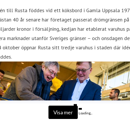
én till Rusta föddes vid ett köksbord i Gamla Uppsala 197
ästan 40 år senare har företaget passerat drömgränsen på
ljarder kronor i försäljning, kedjan har etablerat varuhus p
era marknader utanför Sveriges gränser – och onsdagen de
 oktober öppnar Rusta sitt tredje varuhus i staden där idé
öddes.
Visa mer
Loading...