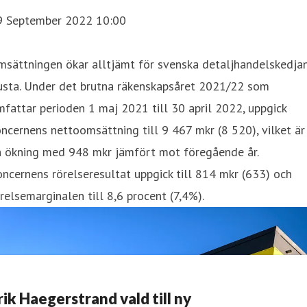
9 September 2022 10:00
msättningen ökar alltjämt för svenska detaljhandelskedja
usta. Under det brutna räkenskapsåret 2021/22 som
fattar perioden 1 maj 2021 till 30 april 2022, uppgick
ncernens nettoomsättning till 9 467 mkr (8 520), vilket är
n ökning med 948 mkr jämfört mot föregående år.
ncernens rörelseresultat uppgick till 814 mkr (633) och
relsemarginalen till 8,6 procent (7,4%).
rik Haegerstrand vald till ny