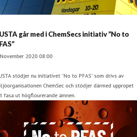
RUSTA går med i ChemSecs initiativ ”No to
FAS”
 November 2020 08:00
STA stödjer nu initiativet ”No to PFAS” som drivs av
iljöorganisationen ChemSec och stödjer därmed uppropet
t fasa ut högflourerande ämnen.