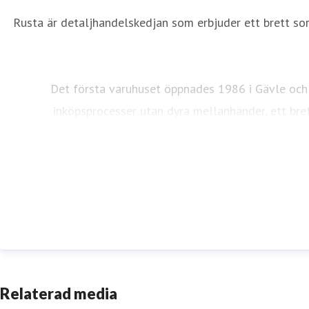
Rusta är detaljhandelskedjan som erbjuder ett brett sort
Det första varuhuset öppnades 1986 i Gävle och 
inköpsprocesser utan dyra mellanhänder, ett bret
Relaterad media