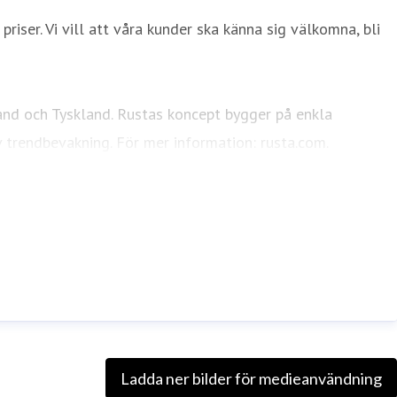
iser. Vi vill att våra kunder ska känna sig välkomna, bli
and och Tyskland. Rustas koncept bygger på enkla
v trendbevakning. För mer information: rusta.com.
Ladda ner bilder för medieanvändning