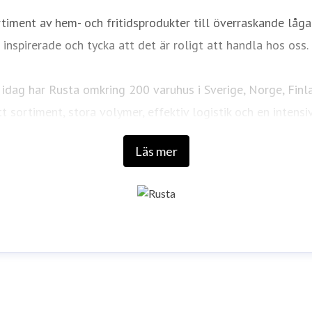
iment av hem- och fritidsprodukter till överraskande låga pr
inspirerade och tycka att det är roligt att handla hos oss.
idag har Rusta omkring 200 varuhus i Sverige, Norge, Finl
t sortiment, stora volymer, effektiv logistik och en intensi
Läs mer